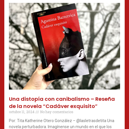
Una distopía con canibalismo – Reseña
de la novela “Cadáver exquisito”
octubre 11, 2024
No hay comentarios
Por: Tita Katherine Otero González – @lasletrasdetita Una
novela perturbadora. Imagínense un mundo en el que los