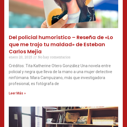
Del policial humorístico – Reseña de «Lo
que me trajo tu maldad» de Esteban
Carlos Mejía
enero 20, 2025
No hay comentarios
Créditos: Tita Katherine Otero González Una novela entre
policial y negra que lleva de la mano a una mujer detective
ninfómana. Mara Campuzano, más que investigadora
profesional, es fotógrafa de
Leer Más »