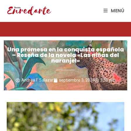
MENÚ
Una promesa en la conquista española
– Reseña de la novela «Las niñas del
naranjel»
Andrea F. Salazar
septiembre 3, 2024
3:52 pm