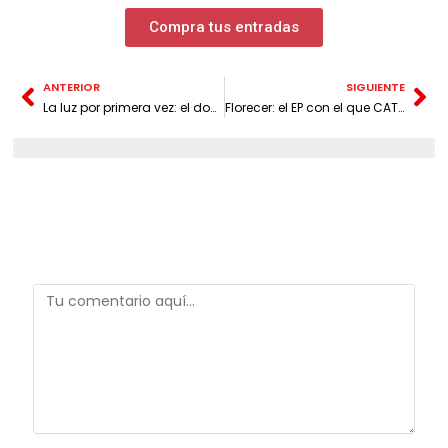
Compra tus entradas
ANTERIOR
SIGUIENTE
La luz por primera vez: el documental que rescata la historia de una mujer que cambió la fotografía colombiana
Florecer: el EP con el que CATALIA convierte la vulnerabilidad en un acto de soberanía
Deja una respuesta