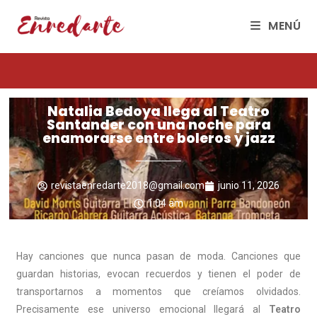
MENÚ
Natalia Bedoya llega al Teatro
Santander con una noche para
enamorarse entre boleros y jazz
revistaenredarte2018@gmail.com
junio 11, 2026
1:04 am
Hay canciones que nunca pasan de moda. Canciones que
guardan historias, evocan recuerdos y tienen el poder de
transportarnos a momentos que creíamos olvidados.
Precisamente ese universo emocional llegará al
Teatro