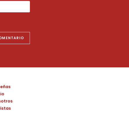
señas
cio
sotros
istas