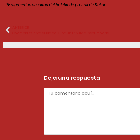
*Fragmentos sacados del boletín de prensa de Kekar
ANTERIOR
Colombia celebra el Día del Cine: un tributo al séptimo arte
Deja una respuesta