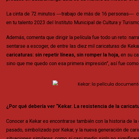
La cinta de 72 minutos
―
trabajo de más de 16 personas
―
cu
en tu talento 2023 del Instituto Municipal de Cultura y Turi
Además, comenta que dirigir la película fue todo un reto: narr
sentarse a escoger, de entre las diez mil caricaturas de Kekar,
caricaturas: sin repetir líneas, sin romper la hoja,
en su cas
sino que me quedo con esa primera impresión”, así fue como 
¿Por qué debería ver “Kekar. La resistencia de la carica
Conocer a Kekar es encontrarse también con la historia de la 
pasado, simbolizado por Kekar, y la nueva generación de cari
situaciones similares, como si casi medio siglo no significara