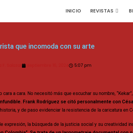
INICIO
REVISTAS
B
urista que incomoda con su arte
 F. Salazar
septiembre 16, 2024
5:07 pm
to cara a cara. No necesitó más que escuchar su nombre, “Kekar”
nfundible.
Frank Rodríguez se citó personalmente con Césa
toria, y de paso evidenciar la resistencia de la caricatura en 
e expresión, la búsqueda de la justicia social y su creatividad i
a en Colombia”. Se trata de un largometraje documental con