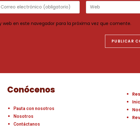
y web en este navegador para la próxima vez que comente.
Conócenos
Re
Ini
Pauta con nosotros
No
Nosotros
Rev
Contáctanos