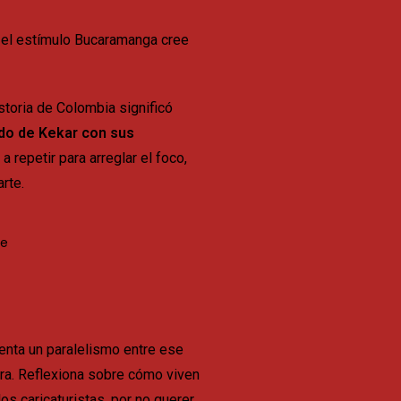
ó el estímulo Bucaramanga cree
istoria de Colombia significó
do de Kekar con sus
a repetir para arreglar el foco,
arte.
senta un paralelismo entre ese
ura. Reflexiona sobre cómo viven
os caricaturistas, por no querer