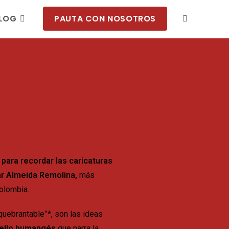
LOG
PAUTA CON NOSOTROS
,
para recordar las caricaturas
r Almeida Remolina,
más
Colombia.
nquebrantable”*, son las ideas
 sello bumangés
que narra la