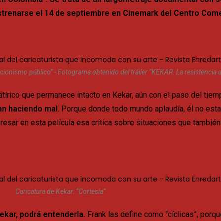
strenarse el 14 de septiembre en Cinemark del Centro Come
elacionismo público” - Fotograma obtenido del tráiler “KEKAR. La resistencia 
tírico que permanece intacto en Kekar, aún con el paso del tiem
an haciendo mal
. Porque donde todo mundo aplaudía, él no esta
presar en esta película esa crítica sobre situaciones que tambié
Caricatura de Kekar: “Cortesía”
ekar, podrá entenderla.
Frank las define como “cíclicas”, por