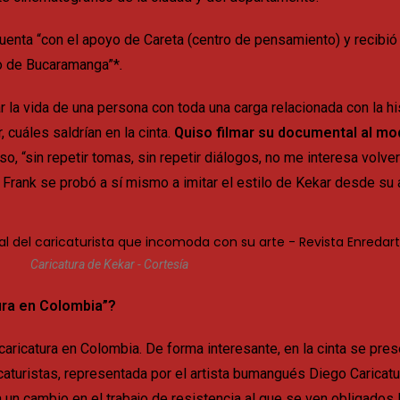
enta “con el apoyo de Careta (centro de pensamiento) y recibi
smo de Bucaramanga”*
.
ar la vida de una persona con toda una carga relacionada con la h
 cuáles saldrían en la cinta.
Quiso filmar su documental al mo
o, “sin repetir tomas, sin repetir diálogos, no me interesa volver 
Frank se probó a sí mismo a imitar el estilo de Kekar desde su 
Caricatura de Kekar - Cortesía
tura en Colombia”?
caricatura en Colombia. De forma interesante, en la cinta se pre
caturistas, representada por el artista bumangués Diego Caricat
 un cambio en el trabajo de resistencia al que se ven obligados l