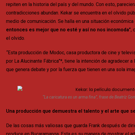
repiten en la historia del país y del mundo. Con esto, parecie
contradicciones abundan. Kekar se encuentra en el olvido púb
medio de comunicación. Se halla en una situación económica qu
entonces es mejor que no esté y así no nos incomoda”
,
el olvido.
“
Esta producción de Modoc, casa productora de cine y televis
por La Alucinante Fábrica”*, tiene la intención de agradecer a
que genera debate y por la fuerza que tienen en una sola im
“La caricatura es un arma fina”, frase de Beatríz Go
Una producción que demuestra el talento y el arte que s
De las cosas más valiosas que guarda Frank después de dirig
produce en Bucaramanga. Esta es su manera de mostrar el art