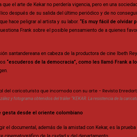
ra que el arte de Kekar no perdería vigencia, pero en una socieda
lico después de su salida del último periódico y de no consegui
e hace peligrar al artista y su labor.
“Es muy fácil de olvidar
cuestiona Frank sobre el posible pensamiento de a quienes fav
ión santandereana en cabeza de la productora de cine Ibeth Rey J
 los
“escuderos de la democracia”, como les llamó Frank a los
agen.
nzález y fotograma obtenidos del tráiler “KEKAR. La resistencia de la carica
e gesta desde el oriente colombiano
ir el documental, además de la amistad con Kekar, es la prueba 
e cinematográfico de la ciudad y del departamento.