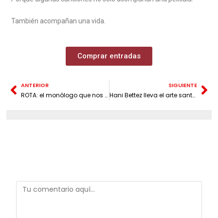
También acompañan una vida.
Comprar entradas
ANTERIOR
SIGUIENTE
ROTA: el monólogo que nos recuerda que nadie se rompe de un día para otro – 25 julio – Teatro Santander
Hani Bettez lleva el arte santandereano a Bogotá con Natura Mística, una exposición que convierte la naturaleza en un territorio sagrado
Deja una respuesta