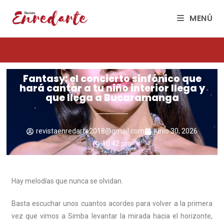
MENÚ
Fantasy: el concierto sinfónico que
hará cantar a tu niño interior llega y
que llega a Bucaramanga
revistaenredarte2018@gmail.com
junio 30, 2026
10:42 pm
Hay melodías que nunca se olvidan.
Basta escuchar unos cuantos acordes para volver a la primera
vez que vimos a Simba levantar la mirada hacia el horizonte,