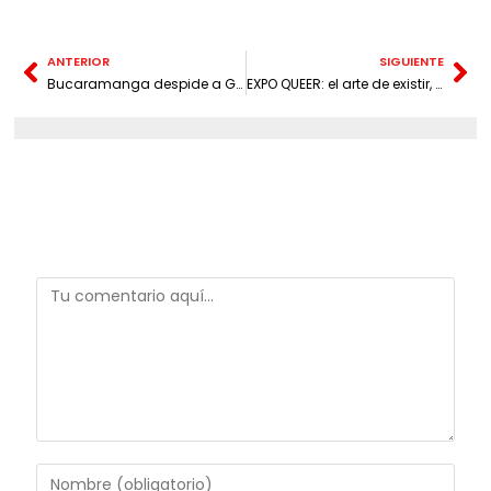
ANTERIOR
SIGUIENTE
Bucaramanga despide a Gabriel Jesús Latorre Carvajal, una voz fundamental de su memoria, compositor de su himno y gestor cultural
EXPO QUEER: el arte de existir, resistir y crear llega al Museo de Arte Moderno de Bucaramanga en junio – Conozca la programación
Deja una respuesta