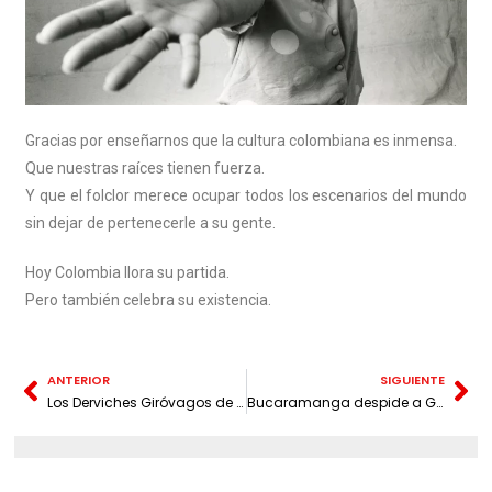
Gracias por enseñarnos que la cultura colombiana es inmensa.
Que nuestras raíces tienen fuerza.
Y que el folclor merece ocupar todos los escenarios del mundo
sin dejar de pertenecerle a su gente.
Hoy Colombia llora su partida.
Pero también celebra su existencia.
ANTERIOR
SIGUIENTE
Los Derviches Giróvagos de Estambul llegan a Bucaramanga: una ceremonia declarada Patrimonio Inmaterial de la Humanidad
Bucaramanga despide a Gabriel Jesús Latorre Carvajal, una voz fundamental de su memoria, compositor de su himno y gestor cultural